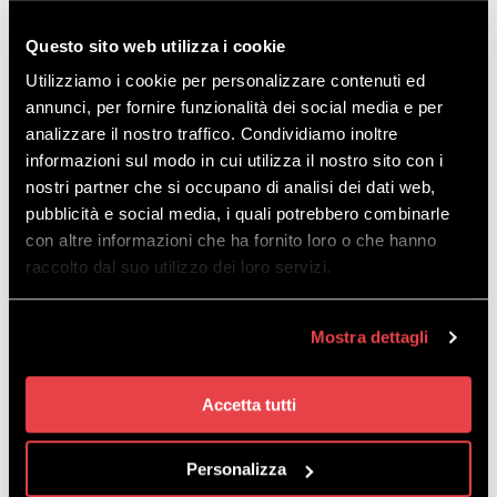
12,00 €.
6,00 €.
Questo sito web utilizza i cookie
Utilizziamo i cookie per personalizzare contenuti ed
annunci, per fornire funzionalità dei social media e per
analizzare il nostro traffico. Condividiamo inoltre
informazioni sul modo in cui utilizza il nostro sito con i
nostri partner che si occupano di analisi dei dati web,
pubblicità e social media, i quali potrebbero combinarle
con altre informazioni che ha fornito loro o che hanno
SOLD OUT
SOLD OUT
raccolto dal suo utilizzo dei loro servizi.
SCALDACOLLO
SCALDACOLLO
MULTIFUNCTIONAL
MULTIFUNCTIONAL VERDE
Mostra dettagli
Il
Il
ORANGE
12,00
€
6,00
€
Il
Il
prezzo
prezzo
12,00
€
6,00
€
prezzo
prezzo
originale
attuale
originale
attuale
era:
è:
Accetta tutti
era:
è:
12,00 €.
6,00 €.
12,00 €.
6,00 €.
Personalizza