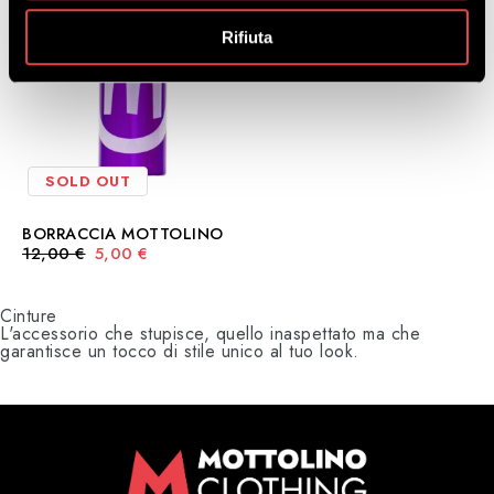
Rifiuta
SOLD OUT
BORRACCIA MOTTOLINO
Il
Il
12,00
€
5,00
€
prezzo
prezzo
originale
attuale
era:
è:
Cinture
12,00 €.
5,00 €.
L'accessorio che stupisce, quello inaspettato ma che
garantisce un tocco di stile unico al tuo look.