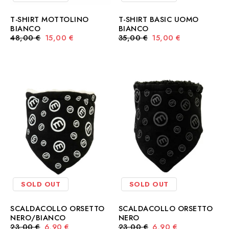
T-SHIRT MOTTOLINO
T-SHIRT BASIC UOMO
BIANCO
BIANCO
Il
Il
Il
Il
48,00
€
15,00
€
35,00
€
15,00
€
prezzo
prezzo
prezzo
prezzo
originale
attuale
originale
attuale
era:
è:
era:
è:
48,00 €.
15,00 €.
35,00 €.
15,00 €.
SOLD OUT
SOLD OUT
SCALDACOLLO ORSETTO
SCALDACOLLO ORSETTO
NERO/BIANCO
NERO
Il
Il
Il
Il
23,00
€
6,90
€
23,00
€
6,90
€