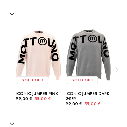
SOLD OUT
SOLD OUT
SO
ICONIC JUMPER PINK
ICONIC JUMPER DARK
ICON
99,00
€
55,00
€
GREY
99,0
99,00
€
55,00
€