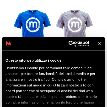
Questo sito web utilizza i cookie
T-SHIRT LOGO
T-SHIRT LOGO
T-SH
GRUNGE SKYDIVER
GRUNGE QUIET GREY
STRI
Utilizziamo i cookie per personalizzare contenuti ed
29,00
€
15,00
€
29,00
€
15,00
€
29,0
annunci, per fornire funzionalità dei social media e per
analizzare il nostro traffico. Condividiamo inoltre
informazioni sul modo in cui utilizza il nostro sito con i
nostri partner che si occupano di analisi dei dati web,
pubblicità e social media, i quali potrebbero combinarle
con altre informazioni che ha fornito loro o che hanno