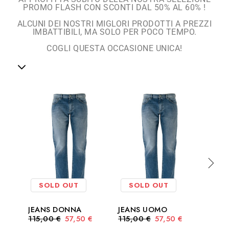
PROMO FLASH CON SCONTI DAL 50% AL 60% !
ALCUNI DEI NOSTRI MIGLORI PRODOTTI A PREZZI
IMBATTIBILI, MA SOLO PER POCO TEMPO.
COGLI QUESTA OCCASIONE UNICA!
SOLD OUT
SOLD OUT
SO
JEANS DONNA
JEANS UOMO
ICON
115,00
€
57,50
€
115,00
€
57,50
€
BLAC
99,0