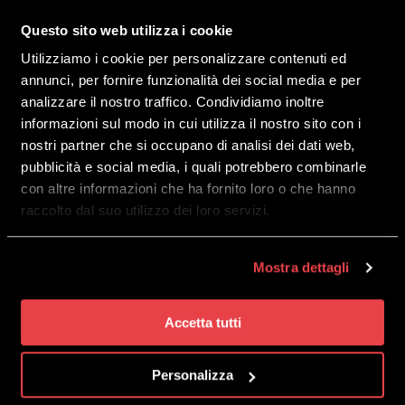
Questo sito web utilizza i cookie
CONTATTACI:
Utilizziamo i cookie per personalizzare contenuti ed
ordini@mottolinoclothing.com
annunci, per fornire funzionalità dei social media e per
Lunedì – Venerdì: 9:00 – 17:00
analizzare il nostro traffico. Condividiamo inoltre
————————————————————
informazioni sul modo in cui utilizza il nostro sito con i
Dove trovarci:
nostri partner che si occupano di analisi dei dati web,
pubblicità e social media, i quali potrebbero combinarle
· Mottolino HQ – Via Bondi 473, 23041
con altre informazioni che ha fornito loro o che hanno
Livigno (SO)
raccolto dal suo utilizzo dei loro servizi.
· LA GALLERIA – Via Plan 99/B, 23041
Livigno (SO)
Mostra dettagli
————————————————————
Accetta tutti
SEGUICI SU
Personalizza